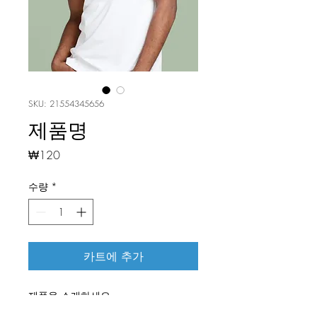
SKU: 21554345656
제품명
가
₩120
격
수량
*
카트에 추가
제품을 소개하세요.  