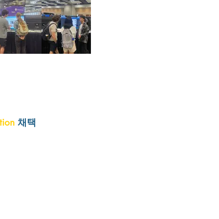
ation
채택
cal Artificial Intelligence Laboratory